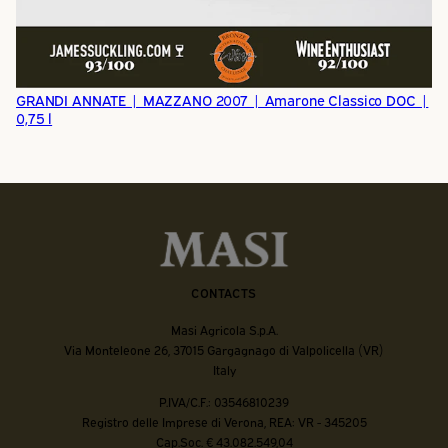
GRANDI ANNATE | MAZZANO 2007 | Amarone Classico DOC |
0,75 l
CONTACTS
Masi Agricola S.p.A.
Via Monteleone 26, 37015 Gargagnago di Valpolicella (VR)
Italy
P.IVA/C.F.: 03546810239
Registro delle Imprese di Verona, REA: VR - 345205
Cap.Soc. € 43.082.549,04