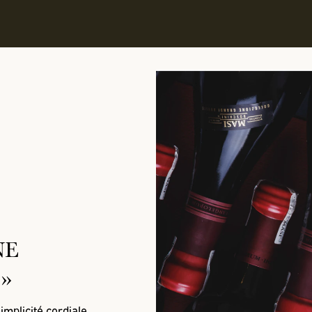
NE
»
implicité cordiale