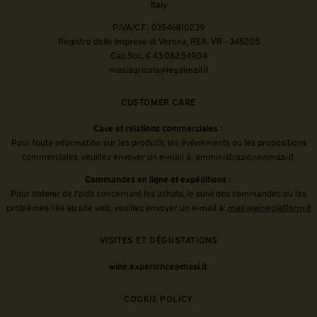
Italy
P.IVA/C.F.: 03546810239
Registro delle Imprese di Verona, REA: VR - 345205
Cap.Soc. € 43.082.549,04
masiagricola@legalmail.it
CUSTOMER CARE
Cave et relations commerciales :
Pour toute information sur les produits, les événements ou les propositions
commerciales, veuillez envoyer un e-mail à:
amministrazione@masi.it
Commandes en ligne et expéditions :
Pour obtenir de l'aide concernant les achats, le suivi des commandes ou les
problèmes liés au site web, veuillez envoyer un e-mail à:
masi@wineplatform.it
VISITES ET DÉGUSTATIONS
wine.experience@masi.it
COOKIE POLICY