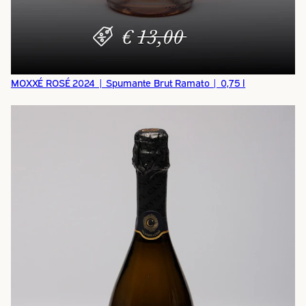
MOXXÉ ROSÉ 2024 | Spumante Brut Ramato | 0,75 l