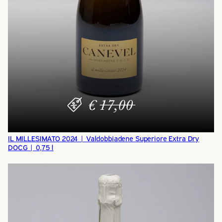
IL MILLESIMATO 2024 | Valdobbiadene Superiore Extra Dry
DOCG | 0,75 l