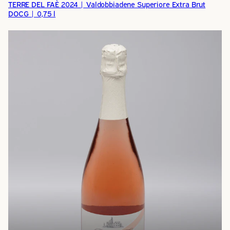
TERRE DEL FAÈ 2024 | Valdobbiadene Superiore Extra Brut
DOCG | 0,75 l