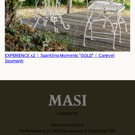
EXPERIENCE x2 | Sparkling Moments "GOLD" | Canevel
Spumanti
CONTACTS
Masi Agricola S.p.A.
Via Monteleone 26, 37015 Gargagnago di Valpolicella (VR)