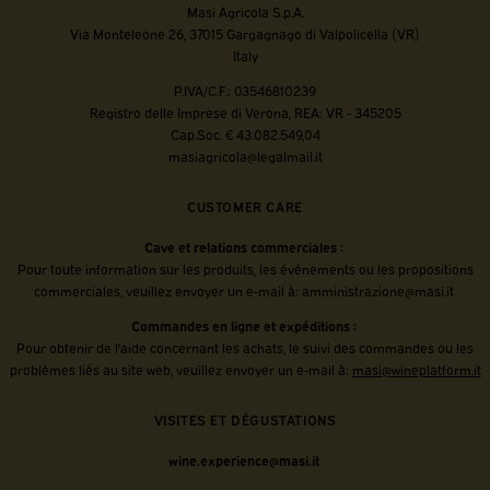
Masi Agricola S.p.A.
Via Monteleone 26, 37015 Gargagnago di Valpolicella (VR)
Italy
P.IVA/C.F.: 03546810239
Registro delle Imprese di Verona, REA: VR - 345205
Cap.Soc. € 43.082.549,04
masiagricola@legalmail.it
CUSTOMER CARE
Cave et relations commerciales :
Pour toute information sur les produits, les événements ou les propositions
commerciales, veuillez envoyer un e-mail à:
amministrazione@masi.it
Commandes en ligne et expéditions :
Pour obtenir de l'aide concernant les achats, le suivi des commandes ou les
problèmes liés au site web, veuillez envoyer un e-mail à:
masi@wineplatform.it
VISITES ET DÉGUSTATIONS
wine.experience@masi.it