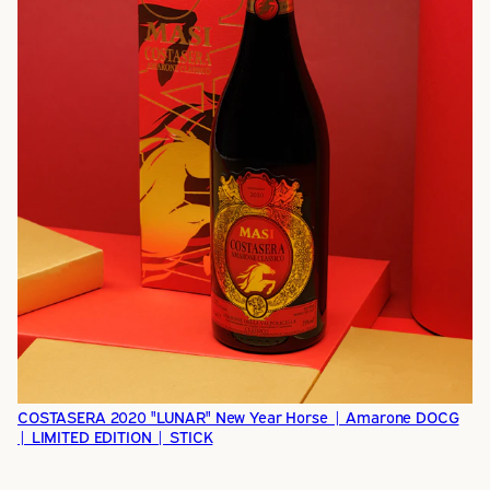
COSTASERA 2020 "LUNAR" New Year Horse | Amarone DOCG
| LIMITED EDITION | STICK