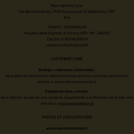
Masi Agricola S.p.A.
Via Monteleone 26, 37015 Gargagnago di Valpolicella (VR)
Italy
P.IVA/C.F.: 03546810239
Registro delle Imprese di Verona, REA: VR - 345205
Cap.Soc. € 43.082.549,04
masiagricola@legalmail.it
CUSTOMER CARE
Bodega y relaciones comerciales:
para obtener información sobre productos, eventos u ofertas comerciales,
escriba a:
amministrazione@masi.it
Pedidos en línea y envíos:
para obtener ayuda con sus compras, seguimiento o problemas con el sitio web,
escriba a:
masi@wineplatform.it
VISITES ET DÉGUSTATIONS
wine.experience@masi.it