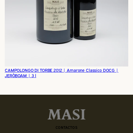
CAMPOLONGO DI TORBE 2012 | Amarone Classico DOCG |
JERÒBOAM | 3 l
CONTACTOS