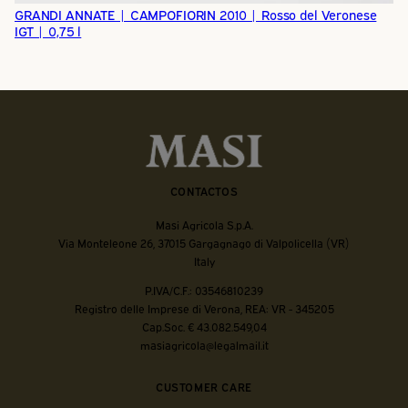
GRANDI ANNATE | CAMPOFIORIN 2010 | Rosso del Veronese
IGT | 0,75 l
CONTACTOS
Masi Agricola S.p.A.
Via Monteleone 26, 37015 Gargagnago di Valpolicella (VR)
Italy
P.IVA/C.F.: 03546810239
Registro delle Imprese di Verona, REA: VR - 345205
Cap.Soc. € 43.082.549,04
masiagricola@legalmail.it
CUSTOMER CARE