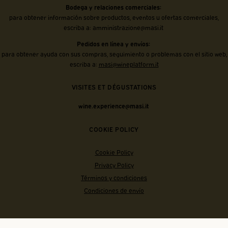
Bodega y relaciones comerciales:
para obtener información sobre productos, eventos u ofertas comerciales,
escriba a:
amministrazione@masi.it
Pedidos en línea y envíos:
para obtener ayuda con sus compras, seguimiento o problemas con el sitio web,
escriba a:
masi@wineplatform.it
VISITES ET DÉGUSTATIONS
wine.experience@masi.it
COOKIE POLICY
Cookie Policy
Privacy Policy
Términos y condiciones
Condiciones de envío