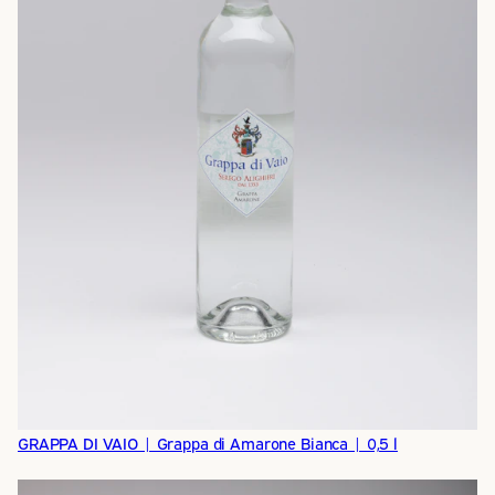
GRAPPA DI VAIO | Grappa di Amarone Bianca | 0,5 l