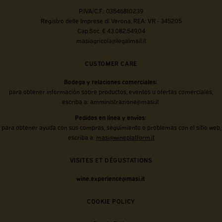
P.IVA/C.F.: 03546810239
Registro delle Imprese di Verona, REA: VR - 345205
Cap.Soc. € 43.082.549,04
masiagricola@legalmail.it
CUSTOMER CARE
Bodega y relaciones comerciales:
para obtener información sobre productos, eventos u ofertas comerciales,
escriba a:
amministrazione@masi.it
Pedidos en línea y envíos:
para obtener ayuda con sus compras, seguimiento o problemas con el sitio web,
escriba a:
masi@wineplatform.it
VISITES ET DÉGUSTATIONS
wine.experience@masi.it
COOKIE POLICY