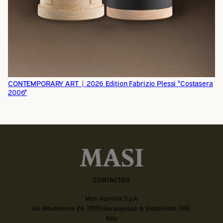
CONTEMPORARY ART | 2026 Edition Fabrizio Plessi "Costasera
2006"
CONTACTOS
Masi Agricola S.p.A.
Via Monteleone 26, 37015 Gargagnago di Valpolicella (VR)
Italy