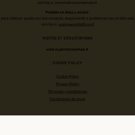
escriba a:
amministrazione@masi.it
Pedidos en línea y envíos:
para obtener ayuda con sus compras, seguimiento o problemas con el sitio web,
escriba a:
masi@wineplatform.it
VISITES ET DÉGUSTATIONS
wine.experience@masi.it
COOKIE POLICY
Cookie Policy
Privacy Policy
Términos y condiciones
Condiciones de envío