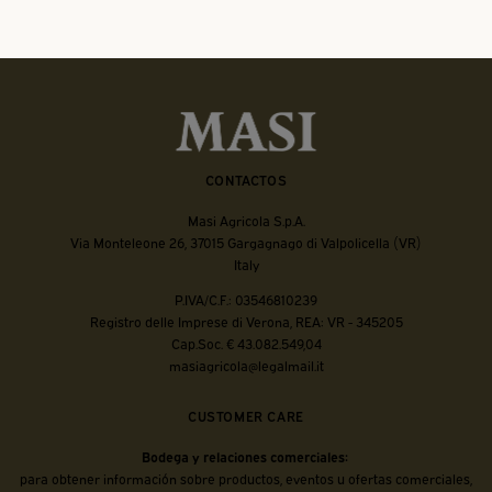
CONTACTOS
Masi Agricola S.p.A.
Via Monteleone 26, 37015 Gargagnago di Valpolicella (VR)
Italy
P.IVA/C.F.: 03546810239
Registro delle Imprese di Verona, REA: VR - 345205
Cap.Soc. € 43.082.549,04
masiagricola@legalmail.it
CUSTOMER CARE
Bodega y relaciones comerciales:
para obtener información sobre productos, eventos u ofertas comerciales,