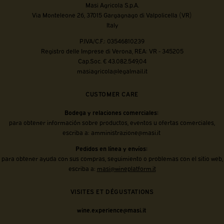
Masi Agricola S.p.A.
Via Monteleone 26, 37015 Gargagnago di Valpolicella (VR)
Italy
P.IVA/C.F.: 03546810239
Registro delle Imprese di Verona, REA: VR - 345205
Cap.Soc. € 43.082.549,04
masiagricola@legalmail.it
CUSTOMER CARE
Bodega y relaciones comerciales:
para obtener información sobre productos, eventos u ofertas comerciales,
escriba a:
amministrazione@masi.it
Pedidos en línea y envíos:
para obtener ayuda con sus compras, seguimiento o problemas con el sitio web,
escriba a:
masi@wineplatform.it
VISITES ET DÉGUSTATIONS
wine.experience@masi.it