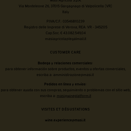
Via Monteleone 26, 37015 Gargagnago di Valpolicella (VR)
Italy
P.IVA/C.F.: 03546810239
Registro delle Imprese di Verona, REA: VR - 345205
Cap.Soc. € 43.082.549,04
masiagricola@legalmail.it
CUSTOMER CARE
Bodega y relaciones comerciales:
para obtener información sobre productos, eventos u ofertas comerciales,
escriba a:
amministrazione@masi.it
Pedidos en línea y envíos:
para obtener ayuda con sus compras, seguimiento o problemas con el sitio web,
escriba a:
masi@wineplatform.it
VISITES ET DÉGUSTATIONS
wine.experience@masi.it