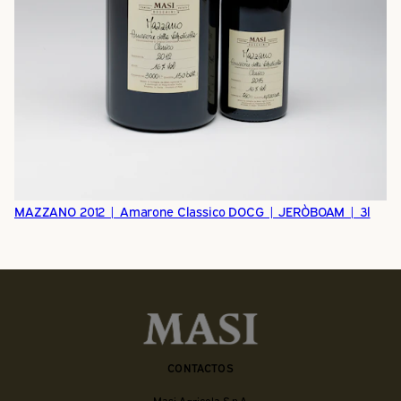
MAZZANO 2012 | Amarone Classico DOCG | JERÒBOAM | 3l
CONTACTOS
Masi Agricola S.p.A.