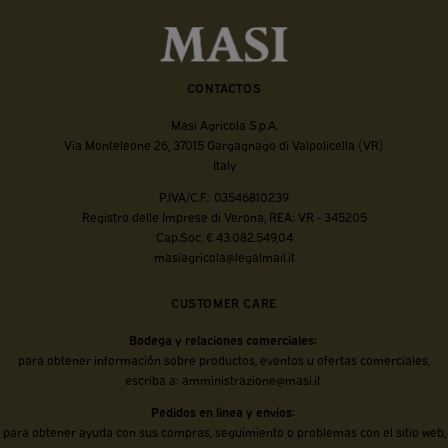
CONTACTOS
Masi Agricola S.p.A.
Via Monteleone 26, 37015 Gargagnago di Valpolicella (VR)
Italy
P.IVA/C.F.: 03546810239
Registro delle Imprese di Verona, REA: VR - 345205
Cap.Soc. € 43.082.549,04
masiagricola@legalmail.it
CUSTOMER CARE
Bodega y relaciones comerciales:
para obtener información sobre productos, eventos u ofertas comerciales,
escriba a:
amministrazione@masi.it
Pedidos en línea y envíos:
para obtener ayuda con sus compras, seguimiento o problemas con el sitio web,