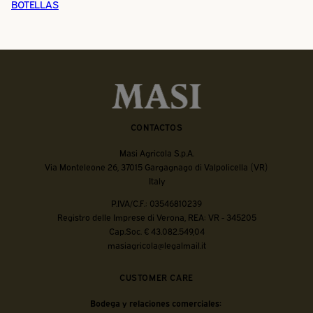
BOTELLAS
CONTACTOS
Masi Agricola S.p.A.
Via Monteleone 26, 37015 Gargagnago di Valpolicella (VR)
Italy
P.IVA/C.F.: 03546810239
Registro delle Imprese di Verona, REA: VR - 345205
Cap.Soc. € 43.082.549,04
masiagricola@legalmail.it
CUSTOMER CARE
Bodega y relaciones comerciales: