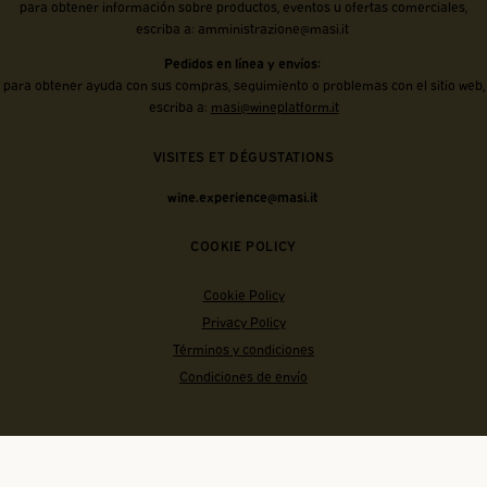
para obtener información sobre productos, eventos u ofertas comerciales,
escriba a:
amministrazione@masi.it
Pedidos en línea y envíos:
para obtener ayuda con sus compras, seguimiento o problemas con el sitio web,
escriba a:
masi@wineplatform.it
VISITES ET DÉGUSTATIONS
wine.experience@masi.it
COOKIE POLICY
Cookie Policy
Privacy Policy
Términos y condiciones
Condiciones de envío