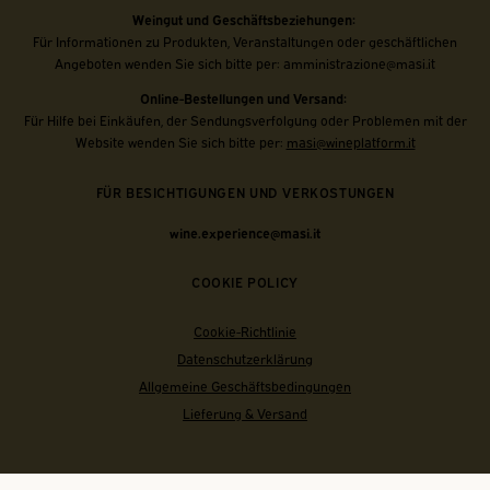
Weingut und Geschäftsbeziehungen:
Für Informationen zu Produkten, Veranstaltungen oder geschäftlichen
Angeboten wenden Sie sich bitte per:
amministrazione@masi.it
Online-Bestellungen und Versand:
Für Hilfe bei Einkäufen, der Sendungsverfolgung oder Problemen mit der
Website wenden Sie sich bitte per:
masi@wineplatform.it
FÜR BESICHTIGUNGEN UND VERKOSTUNGEN
wine.experience@masi.it
COOKIE POLICY
Cookie-Richtlinie
Datenschutzerklärung
Allgemeine Geschäftsbedingungen
Lieferung & Versand