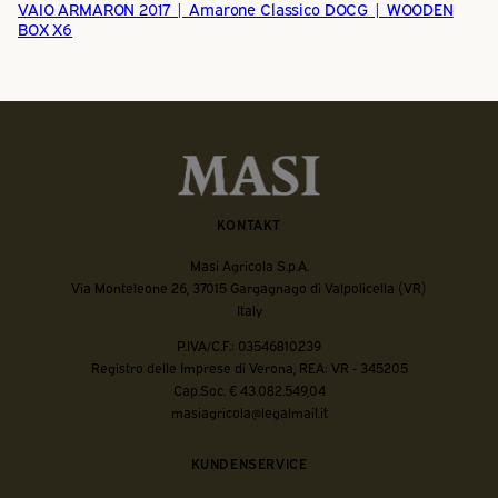
VAIO ARMARON 2017 | Amarone Classico DOCG | WOODEN
BOX X6
KONTAKT
Masi Agricola S.p.A.
Via Monteleone 26, 37015 Gargagnago di Valpolicella (VR)
Italy
P.IVA/C.F.: 03546810239
Registro delle Imprese di Verona, REA: VR - 345205
Cap.Soc. € 43.082.549,04
masiagricola@legalmail.it
KUNDENSERVICE