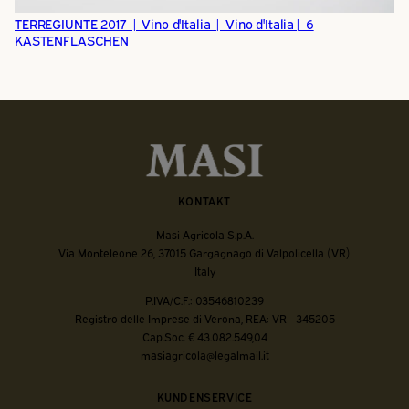
TERREGIUNTE 2017 | Vino d'Italia | Vino d'Italia| 6
KASTENFLASCHEN
KONTAKT
Masi Agricola S.p.A.
Via Monteleone 26, 37015 Gargagnago di Valpolicella (VR)
Italy
P.IVA/C.F.: 03546810239
Registro delle Imprese di Verona, REA: VR - 345205
Cap.Soc. € 43.082.549,04
masiagricola@legalmail.it
KUNDENSERVICE