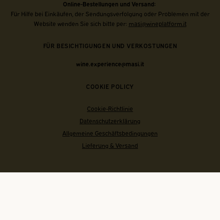
Online-Bestellungen und Versand:
Für Hilfe bei Einkäufen, der Sendungsverfolgung oder Problemen mit der
Website wenden Sie sich bitte per:
masi@wineplatform.it
FÜR BESICHTIGUNGEN UND VERKOSTUNGEN
wine.experience@masi.it
COOKIE POLICY
Cookie-Richtlinie
Datenschutzerklärung
Allgemeine Geschäftsbedingungen
Lieferung & Versand