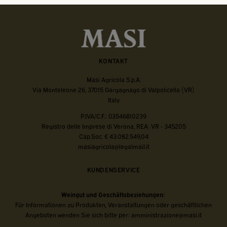
KONTAKT
Masi Agricola S.p.A.
Via Monteleone 26, 37015 Gargagnago di Valpolicella (VR)
Italy
P.IVA/C.F.: 03546810239
Registro delle Imprese di Verona, REA: VR - 345205
Cap.Soc. € 43.082.549,04
masiagricola@legalmail.it
KUNDENSERVICE
Weingut und Geschäftsbeziehungen:
Für Informationen zu Produkten, Veranstaltungen oder geschäftlichen
Angeboten wenden Sie sich bitte per:
amministrazione@masi.it