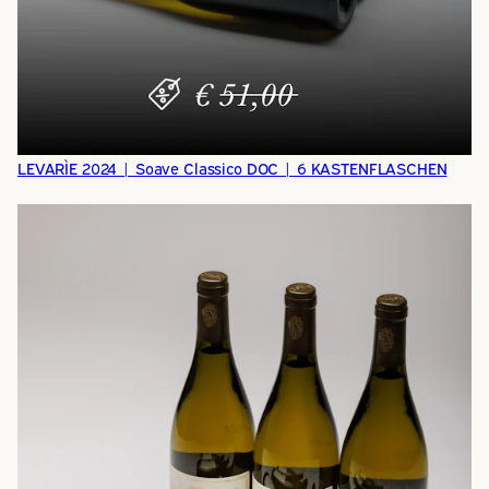
LEVARÌE 2024 | Soave Classico DOC | 6 KASTENFLASCHEN