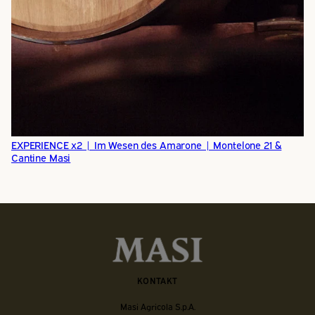
EXPERIENCE x2 | Im Wesen des Amarone | Montelone 21 &
Cantine Masi
KONTAKT
Masi Agricola S.p.A.