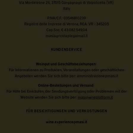
Via Monteleone 26, 37015 Gargagnago di Valpolicella (VR)
Italy
P.IVA/C.F.: 03546810239
Registro delle Imprese di Verona, REA: VR - 345205
Cap.Soc. € 43.082.549,04
masiagricola@legalmail.it
KUNDENSERVICE
Weingut und Geschäftsbeziehungen:
Für Informationen zu Produkten, Veranstaltungen oder geschäftlichen
Angeboten wenden Sie sich bitte per:
amministrazione@masi.it
Online-Bestellungen und Versand:
Für Hilfe bei Einkäufen, der Sendungsverfolgung oder Problemen mit der
Website wenden Sie sich bitte per:
masi@wineplatform.it
FÜR BESICHTIGUNGEN UND VERKOSTUNGEN
wine.experience@masi.it