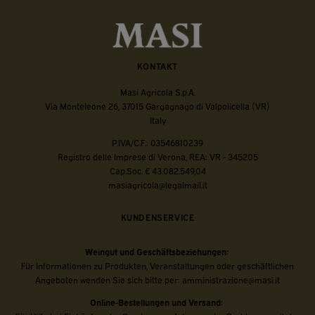
KONTAKT
Masi Agricola S.p.A.
Via Monteleone 26, 37015 Gargagnago di Valpolicella (VR)
Italy
P.IVA/C.F.: 03546810239
Registro delle Imprese di Verona, REA: VR - 345205
Cap.Soc. € 43.082.549,04
masiagricola@legalmail.it
KUNDENSERVICE
Weingut und Geschäftsbeziehungen:
Für Informationen zu Produkten, Veranstaltungen oder geschäftlichen
Angeboten wenden Sie sich bitte per:
amministrazione@masi.it
Online-Bestellungen und Versand: