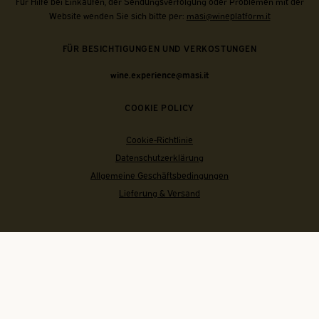
Für Hilfe bei Einkäufen, der Sendungsverfolgung oder Problemen mit der
Website wenden Sie sich bitte per:
masi@wineplatform.it
FÜR BESICHTIGUNGEN UND VERKOSTUNGEN
wine.experience@masi.it
COOKIE POLICY
Cookie-Richtlinie
Datenschutzerklärung
Allgemeine Geschäftsbedingungen
Lieferung & Versand