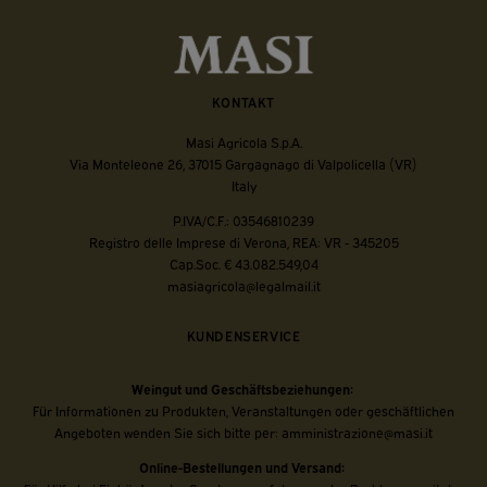
KONTAKT
Masi Agricola S.p.A.
Via Monteleone 26, 37015 Gargagnago di Valpolicella (VR)
Italy
P.IVA/C.F.: 03546810239
Registro delle Imprese di Verona, REA: VR - 345205
Cap.Soc. € 43.082.549,04
masiagricola@legalmail.it
KUNDENSERVICE
Weingut und Geschäftsbeziehungen:
Für Informationen zu Produkten, Veranstaltungen oder geschäftlichen
Angeboten wenden Sie sich bitte per:
amministrazione@masi.it
Online-Bestellungen und Versand: