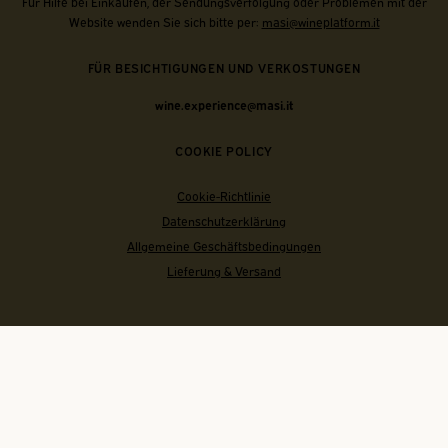
Für Hilfe bei Einkäufen, der Sendungsverfolgung oder Problemen mit der
Website wenden Sie sich bitte per:
masi@wineplatform.it
FÜR BESICHTIGUNGEN UND VERKOSTUNGEN
wine.experience@masi.it
COOKIE POLICY
Cookie-Richtlinie
Datenschutzerklärung
Allgemeine Geschäftsbedingungen
Lieferung & Versand