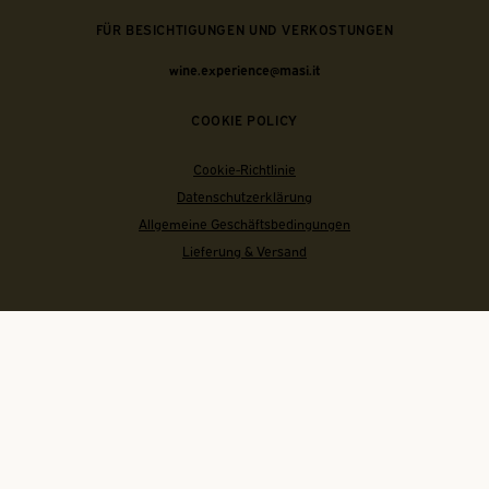
FÜR BESICHTIGUNGEN UND VERKOSTUNGEN
wine.experience@masi.it
COOKIE POLICY
Cookie-Richtlinie
Datenschutzerklärung
Allgemeine Geschäftsbedingungen
Lieferung & Versand