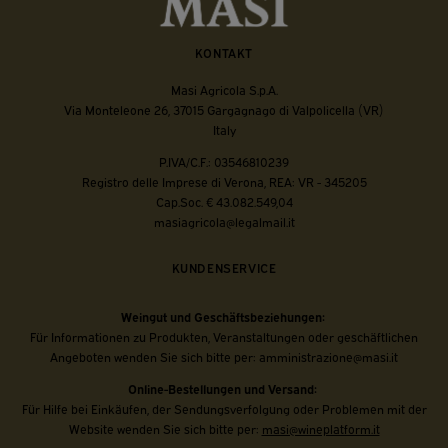
KONTAKT
Masi Agricola S.p.A.
Via Monteleone 26, 37015 Gargagnago di Valpolicella (VR)
Italy
P.IVA/C.F.: 03546810239
Registro delle Imprese di Verona, REA: VR - 345205
Cap.Soc. € 43.082.549,04
masiagricola@legalmail.it
KUNDENSERVICE
Weingut und Geschäftsbeziehungen:
Für Informationen zu Produkten, Veranstaltungen oder geschäftlichen
Angeboten wenden Sie sich bitte per:
amministrazione@masi.it
Online-Bestellungen und Versand:
Für Hilfe bei Einkäufen, der Sendungsverfolgung oder Problemen mit der
Website wenden Sie sich bitte per:
masi@wineplatform.it