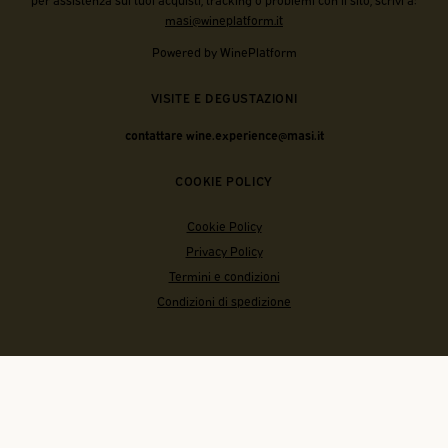
masi@wineplatform.it
Powered by WinePlatform
VISITE E DEGUSTAZIONI
contattare wine.experience@masi.it
COOKIE POLICY
Cookie Policy
Privacy Policy
Termini e condizioni
Condizioni di spedizione