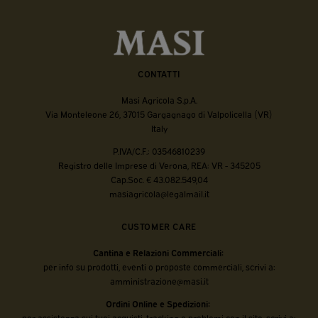
CONTATTI
Masi Agricola S.p.A.
Via Monteleone 26, 37015 Gargagnago di Valpolicella (VR)
Italy
P.IVA/C.F.: 03546810239
Registro delle Imprese di Verona, REA: VR - 345205
Cap.Soc. € 43.082.549,04
masiagricola@legalmail.it
CUSTOMER CARE
Cantina e Relazioni Commerciali:
per info su prodotti, eventi o proposte commerciali, scrivi a:
amministrazione@masi.it
Ordini Online e Spedizioni:
per assistenza sui tuoi acquisti, tracking o problemi con il sito, scrivi a: