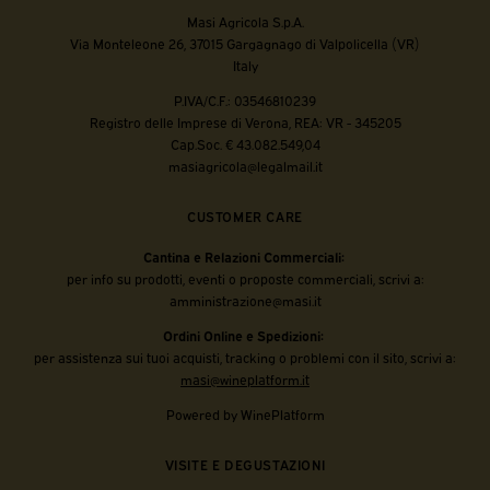
Masi Agricola S.p.A.
Via Monteleone 26, 37015 Gargagnago di Valpolicella (VR)
Italy
P.IVA/C.F.: 03546810239
Registro delle Imprese di Verona, REA: VR - 345205
Cap.Soc. € 43.082.549,04
masiagricola@legalmail.it
CUSTOMER CARE
Cantina e Relazioni Commerciali:
per info su prodotti, eventi o proposte commerciali, scrivi a:
amministrazione@masi.it
Ordini Online e Spedizioni:
per assistenza sui tuoi acquisti, tracking o problemi con il sito, scrivi a:
masi@wineplatform.it
Powered by WinePlatform
VISITE E DEGUSTAZIONI