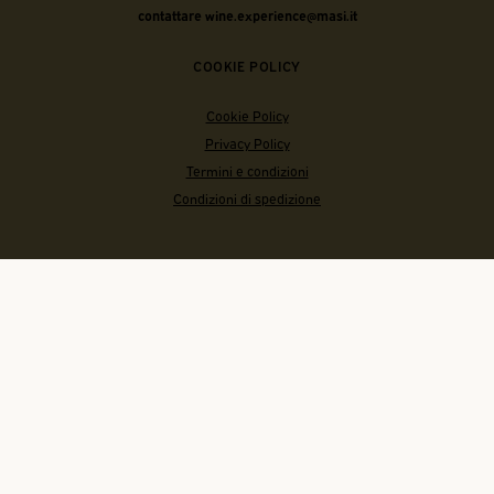
contattare wine.experience@masi.it
COOKIE POLICY
Cookie Policy
Privacy Policy
Termini e condizioni
Condizioni di spedizione