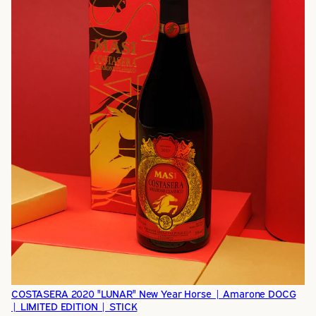
COSTASERA 2020 "LUNAR" New Year Horse | Amarone DOCG
| LIMITED EDITION | STICK