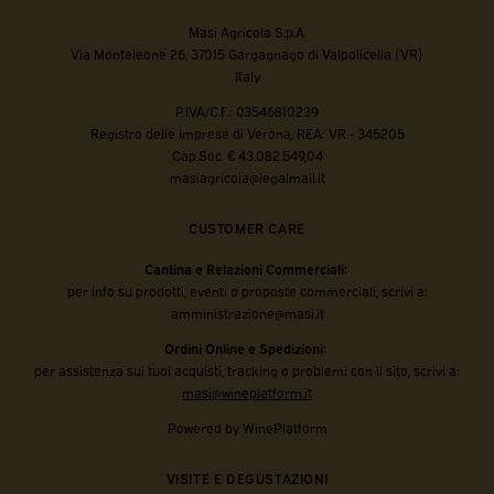
Masi Agricola S.p.A.
Via Monteleone 26, 37015 Gargagnago di Valpolicella (VR)
Italy
P.IVA/C.F.: 03546810239
Registro delle Imprese di Verona, REA: VR - 345205
Cap.Soc. € 43.082.549,04
masiagricola@legalmail.it
CUSTOMER CARE
Cantina e Relazioni Commerciali:
per info su prodotti, eventi o proposte commerciali, scrivi a:
amministrazione@masi.it
Ordini Online e Spedizioni:
per assistenza sui tuoi acquisti, tracking o problemi con il sito, scrivi a:
masi@wineplatform.it
Powered by WinePlatform
VISITE E DEGUSTAZIONI