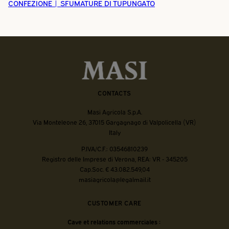
CONFEZIONE | SFUMATURE DI TUPUNGATO
CONTACTS
Masi Agricola S.p.A.
Via Monteleone 26, 37015 Gargagnago di Valpolicella (VR)
Italy
P.IVA/C.F.: 03546810239
Registro delle Imprese di Verona, REA: VR - 345205
Cap.Soc. € 43.082.549,04
masiagricola@legalmail.it
CUSTOMER CARE
Cave et relations commerciales :