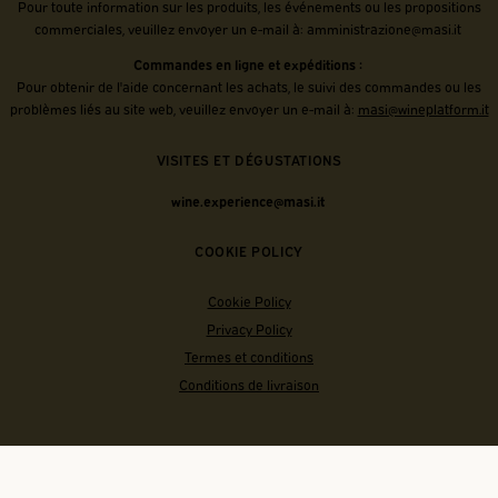
Pour toute information sur les produits, les événements ou les propositions
commerciales, veuillez envoyer un e-mail à:
amministrazione@masi.it
Commandes en ligne et expéditions :
Pour obtenir de l'aide concernant les achats, le suivi des commandes ou les
problèmes liés au site web, veuillez envoyer un e-mail à:
masi@wineplatform.it
VISITES ET DÉGUSTATIONS
wine.experience@masi.it
COOKIE POLICY
Cookie Policy
Privacy Policy
Termes et conditions
Conditions de livraison