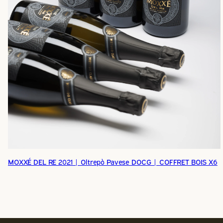
MOXXÉ DEL RE 2021 | Oltrepò Pavese DOCG | COFFRET BOIS X6