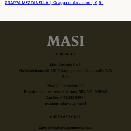
GRAPPA MEZZANELLA | Grappa di Amarone | 0,5 l
CONTACTS
Masi Agricola S.p.A.
Via Monteleone 26, 37015 Gargagnago di Valpolicella (VR)
Italy
P.IVA/C.F.: 03546810239
Registro delle Imprese di Verona, REA: VR - 345205
Cap.Soc. € 43.082.549,04
masiagricola@legalmail.it
CUSTOMER CARE
Cave et relations commerciales :