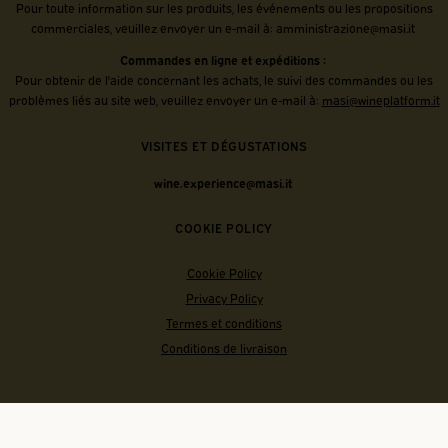
Pour toute information sur les produits, les événements ou les propositions
commerciales, veuillez envoyer un e-mail à:
amministrazione@masi.it
Commandes en ligne et expéditions :
Pour obtenir de l'aide concernant les achats, le suivi des commandes ou les
problèmes liés au site web, veuillez envoyer un e-mail à:
masi@wineplatform.it
VISITES ET DÉGUSTATIONS
wine.experience@masi.it
COOKIE POLICY
Cookie Policy
Privacy Policy
Termes et conditions
Conditions de livraison