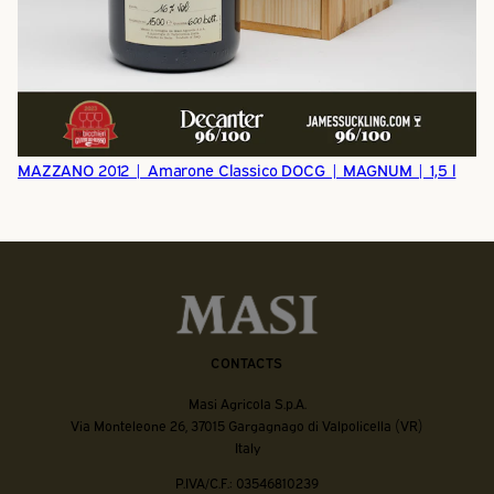
MAZZANO 2012 | Amarone Classico DOCG | MAGNUM | 1,5 l
CONTACTS
Masi Agricola S.p.A.
Via Monteleone 26, 37015 Gargagnago di Valpolicella (VR)
Italy
P.IVA/C.F.: 03546810239