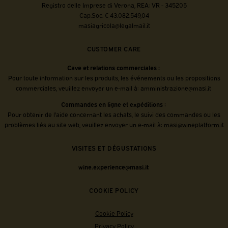
Registro delle Imprese di Verona, REA: VR - 345205
Cap.Soc. € 43.082.549,04
masiagricola@legalmail.it
CUSTOMER CARE
Cave et relations commerciales :
Pour toute information sur les produits, les événements ou les propositions
commerciales, veuillez envoyer un e-mail à:
amministrazione@masi.it
Commandes en ligne et expéditions :
Pour obtenir de l'aide concernant les achats, le suivi des commandes ou les
problèmes liés au site web, veuillez envoyer un e-mail à:
masi@wineplatform.it
VISITES ET DÉGUSTATIONS
wine.experience@masi.it
COOKIE POLICY
Cookie Policy
Privacy Policy