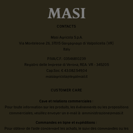
CONTACTS
Masi Agricola S.p.A.
Via Monteleone 26, 37015 Gargagnago di Valpolicella (VR)
Italy
P.IVA/C.F.: 03546810239
Registro delle Imprese di Verona, REA: VR - 345205
Cap.Soc. € 43.082.549,04
masiagricola@legalmail.it
CUSTOMER CARE
Cave et relations commerciales :
Pour toute information sur les produits, les événements ou les propositions
commerciales, veuillez envoyer un e-mail à:
amministrazione@masi.it
Commandes en ligne et expéditions :
Pour obtenir de l'aide concernant les achats, le suivi des commandes ou les