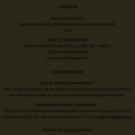
CONTACTS
Masi Agricola S.p.A.
Via Monteleone 26, 37015 Gargagnago di Valpolicella (VR)
Italy
P.IVA/C.F.: 03546810239
Registro delle Imprese di Verona, REA: VR - 345205
Cap.Soc. € 43.082.549,04
masiagricola@legalmail.it
CUSTOMER CARE
Cave et relations commerciales :
Pour toute information sur les produits, les événements ou les propositions
commerciales, veuillez envoyer un e-mail à:
amministrazione@masi.it
Commandes en ligne et expéditions :
Pour obtenir de l'aide concernant les achats, le suivi des commandes ou les
problèmes liés au site web, veuillez envoyer un e-mail à:
masi@wineplatform.it
VISITES ET DÉGUSTATIONS