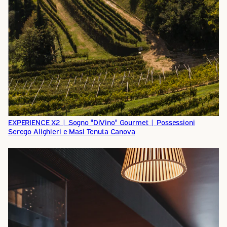
EXPERIENCE X2 | Sogno "DiVino" Gourmet | Possessioni
Serego Alighieri e Masi Tenuta Canova