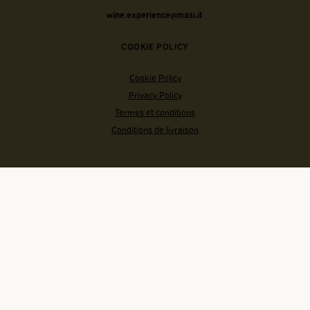
wine.experience@masi.it
COOKIE POLICY
Cookie Policy
Privacy Policy
Termes et conditions
Conditions de livraison