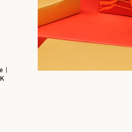
e |
CK