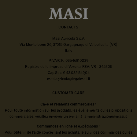
CONTACTS
Masi Agricola S.p.A.
Via Monteleone 26, 37015 Gargagnago di Valpolicella (VR)
Italy
P.IVA/C.F.: 03546810239
Registro delle Imprese di Verona, REA: VR - 345205
Cap.Soc. € 43.082.549,04
masiagricola@legalmail.it
CUSTOMER CARE
Cave et relations commerciales :
Pour toute information sur les produits, les événements ou les propositions
commerciales, veuillez envoyer un e-mail à:
amministrazione@masi.it
Commandes en ligne et expéditions :
Pour obtenir de l'aide concernant les achats, le suivi des commandes ou les