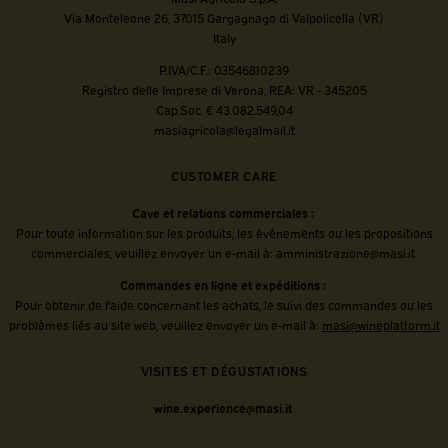
Via Monteleone 26, 37015 Gargagnago di Valpolicella (VR)
Italy
P.IVA/C.F.: 03546810239
Registro delle Imprese di Verona, REA: VR - 345205
Cap.Soc. € 43.082.549,04
masiagricola@legalmail.it
CUSTOMER CARE
Cave et relations commerciales :
Pour toute information sur les produits, les événements ou les propositions
commerciales, veuillez envoyer un e-mail à:
amministrazione@masi.it
Commandes en ligne et expéditions :
Pour obtenir de l'aide concernant les achats, le suivi des commandes ou les
problèmes liés au site web, veuillez envoyer un e-mail à:
masi@wineplatform.it
VISITES ET DÉGUSTATIONS
wine.experience@masi.it