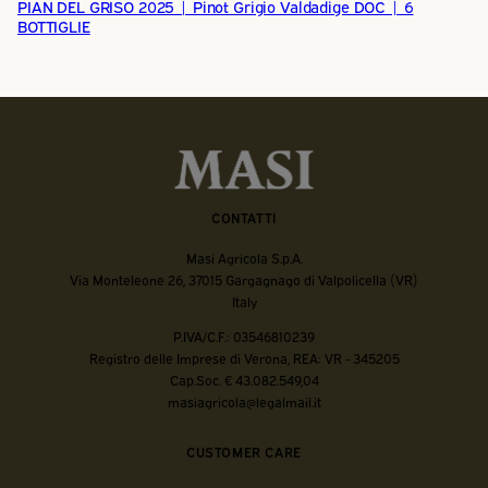
PIAN DEL GRISO 2025 | Pinot Grigio Valdadige DOC | 6
BOTTIGLIE
CONTATTI
Masi Agricola S.p.A.
Via Monteleone 26, 37015 Gargagnago di Valpolicella (VR)
Italy
P.IVA/C.F.: 03546810239
Registro delle Imprese di Verona, REA: VR - 345205
Cap.Soc. € 43.082.549,04
masiagricola@legalmail.it
CUSTOMER CARE