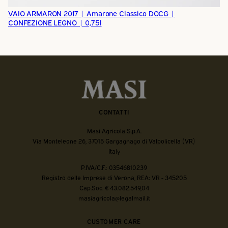
VAIO ARMARON 2017 | Amarone Classico DOCG |
CONFEZIONE LEGNO | 0,75l
CONTATTI
Masi Agricola S.p.A.
Via Monteleone 26, 37015 Gargagnago di Valpolicella (VR)
Italy
P.IVA/C.F.: 03546810239
Registro delle Imprese di Verona, REA: VR - 345205
Cap.Soc. € 43.082.549,04
masiagricola@legalmail.it
CUSTOMER CARE