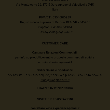
Via Monteleone 26, 37015 Gargagnago di Valpolicella (VR)
Italy
P.IVA/C.F.: 03546810239
Registro delle Imprese di Verona, REA: VR - 345205
Cap.Soc. € 43.082.549,04
masiagricola@legalmail.it
CUSTOMER CARE
Cantina e Relazioni Commerciali:
per info su prodotti, eventi o proposte commerciali, scrivi a:
amministrazione@masi.it
Ordini Online e Spedizioni:
per assistenza sui tuoi acquisti, tracking o problemi con il sito, scrivi a:
masi@wineplatform.it
Powered by WinePlatform
VISITE E DEGUSTAZIONI
contattare wine.experience@masi.it