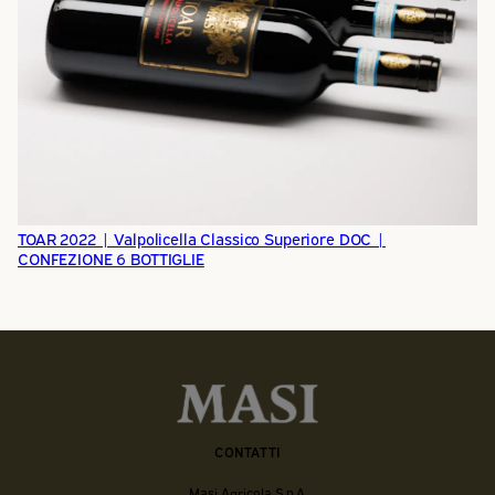
TOAR 2022 | Valpolicella Classico Superiore DOC |
CONFEZIONE 6 BOTTIGLIE
CONTATTI
Masi Agricola S.p.A.