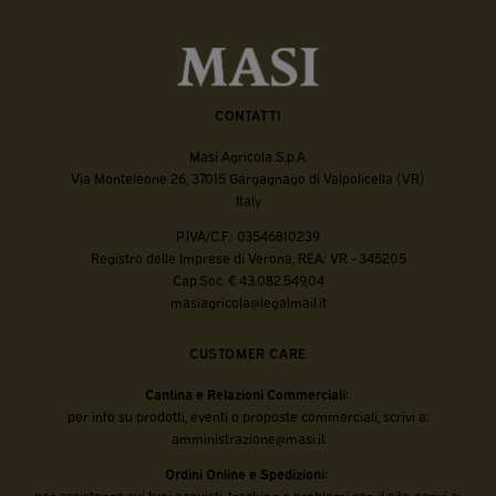
CONTATTI
Masi Agricola S.p.A.
Via Monteleone 26, 37015 Gargagnago di Valpolicella (VR)
Italy
P.IVA/C.F.: 03546810239
Registro delle Imprese di Verona, REA: VR - 345205
Cap.Soc. € 43.082.549,04
masiagricola@legalmail.it
CUSTOMER CARE
Cantina e Relazioni Commerciali:
per info su prodotti, eventi o proposte commerciali, scrivi a:
amministrazione@masi.it
Ordini Online e Spedizioni:
per assistenza sui tuoi acquisti, tracking o problemi con il sito, scrivi a: