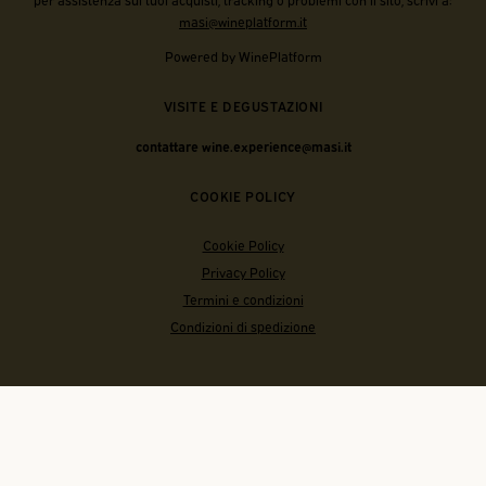
masi@wineplatform.it
Powered by WinePlatform
VISITE E DEGUSTAZIONI
contattare wine.experience@masi.it
COOKIE POLICY
Cookie Policy
Privacy Policy
Termini e condizioni
Condizioni di spedizione