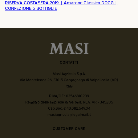
RISERVA COSTASERA 2019 | Amarone Classico DOCG |
CONFEZIONE 6 BOTTIGLIE
CONTATTI
Masi Agricola S.p.A.
Via Monteleone 26, 37015 Gargagnago di Valpolicella (VR)
Italy
P.IVA/C.F.: 03546810239
Registro delle Imprese di Verona, REA: VR - 345205
Cap.Soc. € 43.082.549,04
masiagricola@legalmail.it
CUSTOMER CARE