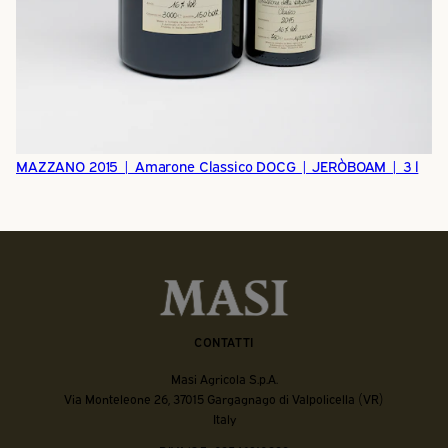
MAZZANO 2015 | Amarone Classico DOCG | JERÒBOAM | 3 l
CONTATTI
Masi Agricola S.p.A.
Via Monteleone 26, 37015 Gargagnago di Valpolicella (VR)
Italy