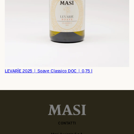
LEVARÌE 2025 | Soave Classico DOC | 0,75 l
CONTATTI
Masi Agricola S.p.A.