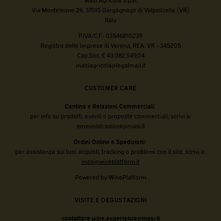
Via Monteleone 26, 37015 Gargagnago di Valpolicella (VR)
Italy
P.IVA/C.F.: 03546810239
Registro delle Imprese di Verona, REA: VR - 345205
Cap.Soc. € 43.082.549,04
masiagricola@legalmail.it
CUSTOMER CARE
Cantina e Relazioni Commerciali:
per info su prodotti, eventi o proposte commerciali, scrivi a:
amministrazione@masi.it
Ordini Online e Spedizioni:
per assistenza sui tuoi acquisti, tracking o problemi con il sito, scrivi a:
masi@wineplatform.it
Powered by WinePlatform
VISITE E DEGUSTAZIONI
contattare wine.experience@masi.it