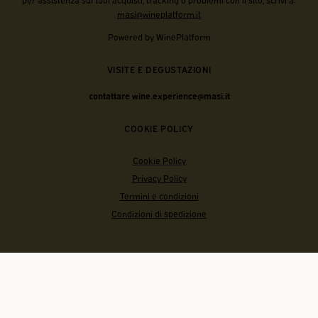
masi@wineplatform.it
Powered by WinePlatform
VISITE E DEGUSTAZIONI
contattare wine.experience@masi.it
COOKIE POLICY
Cookie Policy
Privacy Policy
Termini e condizioni
Condizioni di spedizione