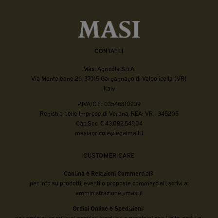
CONTATTI
Masi Agricola S.p.A.
Via Monteleone 26, 37015 Gargagnago di Valpolicella (VR)
Italy
P.IVA/C.F.: 03546810239
Registro delle Imprese di Verona, REA: VR - 345205
Cap.Soc. € 43.082.549,04
masiagricola@legalmail.it
CUSTOMER CARE
Cantina e Relazioni Commerciali:
per info su prodotti, eventi o proposte commerciali, scrivi a:
amministrazione@masi.it
Ordini Online e Spedizioni:
per assistenza sui tuoi acquisti, tracking o problemi con il sito, scrivi a: