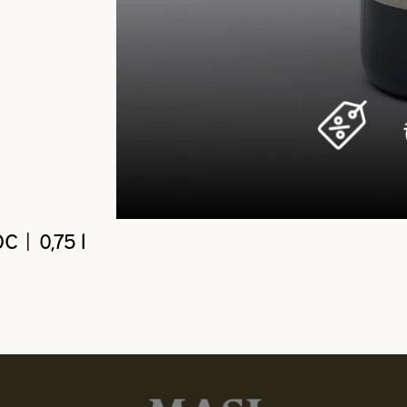
C | 0,75 l