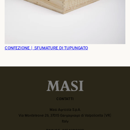
CONFEZIONE | SFUMATURE DI TUPUNGATO
CONTATTI
Masi Agricola S.p.A.
Via Monteleone 26, 37015 Gargagnago di Valpolicella (VR)
Italy