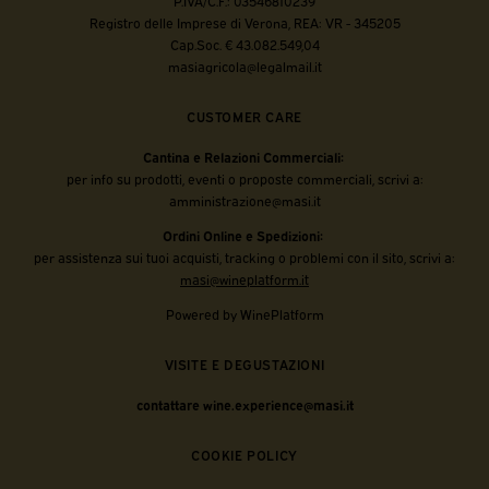
P.IVA/C.F.: 03546810239
Registro delle Imprese di Verona, REA: VR - 345205
Cap.Soc. € 43.082.549,04
masiagricola@legalmail.it
CUSTOMER CARE
Cantina e Relazioni Commerciali:
per info su prodotti, eventi o proposte commerciali, scrivi a:
amministrazione@masi.it
Ordini Online e Spedizioni:
per assistenza sui tuoi acquisti, tracking o problemi con il sito, scrivi a:
masi@wineplatform.it
Powered by WinePlatform
VISITE E DEGUSTAZIONI
contattare wine.experience@masi.it
COOKIE POLICY