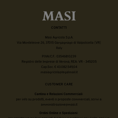
CONTATTI
Masi Agricola S.p.A.
Via Monteleone 26, 37015 Gargagnago di Valpolicella (VR)
Italy
P.IVA/C.F.: 03546810239
Registro delle Imprese di Verona, REA: VR - 345205
Cap.Soc. € 43.082.549,04
masiagricola@legalmail.it
CUSTOMER CARE
Cantina e Relazioni Commerciali:
per info su prodotti, eventi o proposte commerciali, scrivi a:
amministrazione@masi.it
Ordini Online e Spedizioni:
per assistenza sui tuoi acquisti, tracking o problemi con il sito, scrivi a: