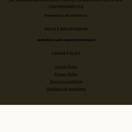
masi@wineplatform.it
Powered by WinePlatform
VISITE E DEGUSTAZIONI
contattare wine.experience@masi.it
COOKIE POLICY
Cookie Policy
Privacy Policy
Termini e condizioni
Condizioni di spedizione