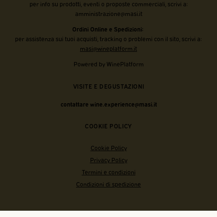
per info su prodotti, eventi o proposte commerciali, scrivi a:
amministrazione@masi.it
Ordini Online e Spedizioni:
per assistenza sui tuoi acquisti, tracking o problemi con il sito, scrivi a:
masi@wineplatform.it
Powered by WinePlatform
VISITE E DEGUSTAZIONI
contattare wine.experience@masi.it
COOKIE POLICY
Cookie Policy
Privacy Policy
Termini e condizioni
Condizioni di spedizione