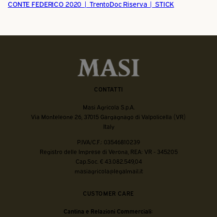
CONTE FEDERICO 2020 | TrentoDoc Riserva | STICK
CONTATTI
Masi Agricola S.p.A.
Via Monteleone 26, 37015 Gargagnago di Valpolicella (VR)
Italy
P.IVA/C.F.: 03546810239
Registro delle Imprese di Verona, REA: VR - 345205
Cap.Soc. € 43.082.549,04
masiagricola@legalmail.it
CUSTOMER CARE
Cantina e Relazioni Commerciali: