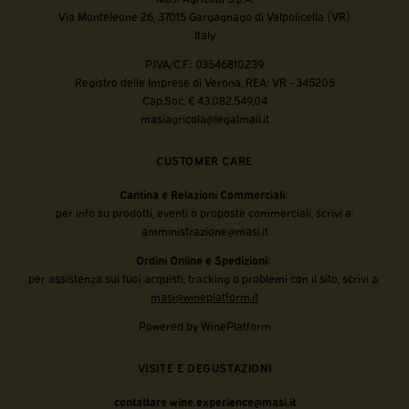
Via Monteleone 26, 37015 Gargagnago di Valpolicella (VR)
Italy
P.IVA/C.F.: 03546810239
Registro delle Imprese di Verona, REA: VR - 345205
Cap.Soc. € 43.082.549,04
masiagricola@legalmail.it
CUSTOMER CARE
Cantina e Relazioni Commerciali:
per info su prodotti, eventi o proposte commerciali, scrivi a:
amministrazione@masi.it
Ordini Online e Spedizioni:
per assistenza sui tuoi acquisti, tracking o problemi con il sito, scrivi a:
masi@wineplatform.it
Powered by WinePlatform
VISITE E DEGUSTAZIONI
contattare wine.experience@masi.it