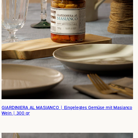
GIARDINIERA AL MASIANCO | Eingelegtes Gemüse mit Masianco
Wein | 300 gr