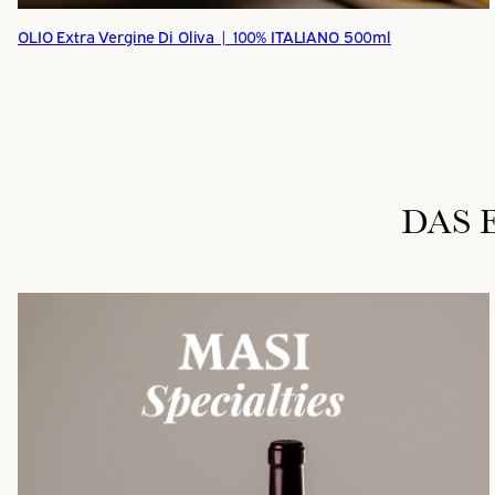
OLIO Extra Vergine Di Oliva | 100% ITALIANO 500ml
DAS 